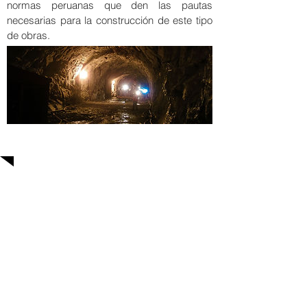
normas peruanas que den las pautas
necesarias para la construcción de este tipo
de obras.
Servicios
APTOS preocupada por la divulgación
de conocimiento especializado en la
adecuada gestión de operaciones y
trabajo en obras subterráneas, toma
como referencia las buenas prácticas
en la gestión de información y brinda la
difusión de trabajos y documentos con
el objetivos de fomentar y divulgar las
ventajas del uso planificado del
espacio subterráneo para el beneficio