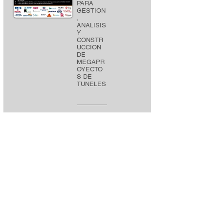
PARA
GESTION
,
ANALISIS
Y
CONSTR
UCCION
DE
MEGAPR
OYECTO
S DE
TUNELES
2024-10-23
PROCES
O
INTEGRA
DO PARA
LA
GESTIÓN
DE
RIESGOS
EN
PROYEC