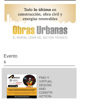
Evento
s
PMO Y
VIRTUAL
DESIGN
AND
CONSTR
UCTION-
VDC
PARA
GESTION